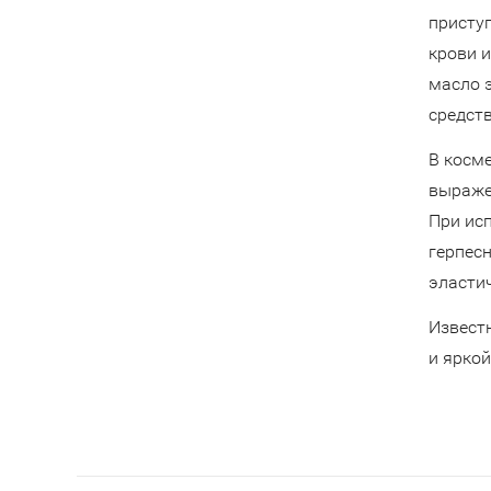
приступ
крови 
масло 
средст
В косм
выраже
При исп
герпесн
эласти
Извест
и яркой