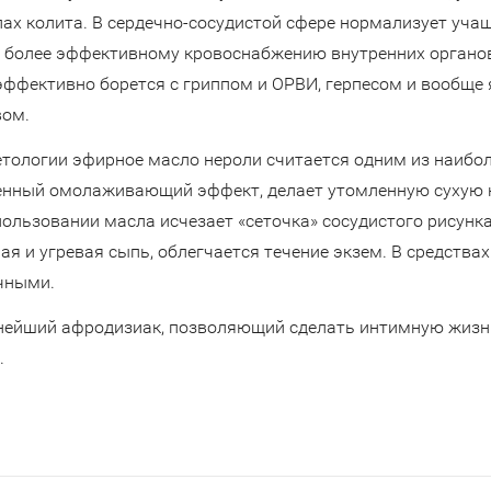
ах колита. В сердечно-сосудистой сфере нормализует учащ
и более эффективному кровоснабжению внутренних органо
эффективно борется с гриппом и ОРВИ, герпесом и вообщ
вом.
етологии эфирное масло нероли считается одним из наибол
нный омолаживающий эффект, делает утомленную сухую к
ользовании масла исчезает «сеточка» сосудистого рисунка
ая и угревая сыпь, облегчается течение экзем. В средства
чными.
нейший афродизиак, позволяющий сделать интимную жизн
.