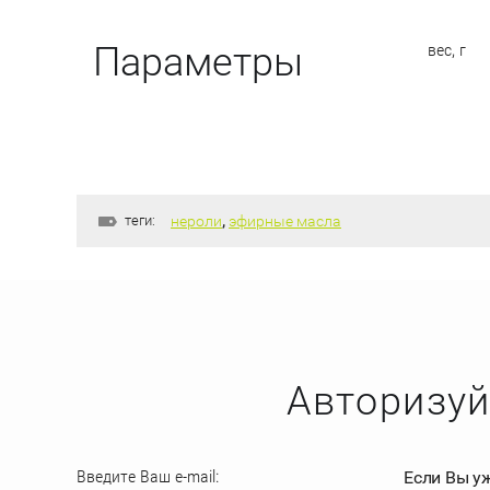
вес, г
Параметры
теги:
нероли
,
эфирные масла
Авторизуй
Введите Ваш e-mail:
Если Вы у