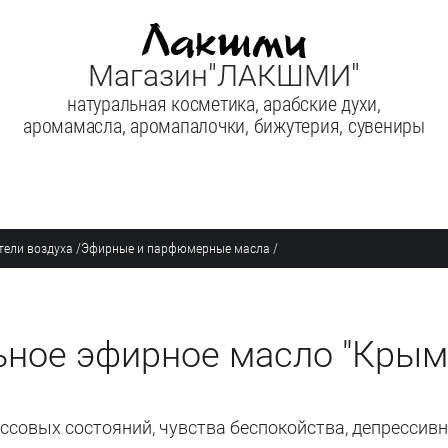
Магазин"ЛАКШМИ"
натуральная косметика, арабские духи,
аромамасла, аромапалочки, бижутерия, сувениры
тели воздуха
/
Эфирные и парфюмерные масла
/
ьное эфирное масло "Крымс
ессовых состояний, чувства беспокойства, депрессив