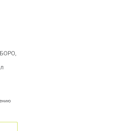
 БОРО,
мл
нению